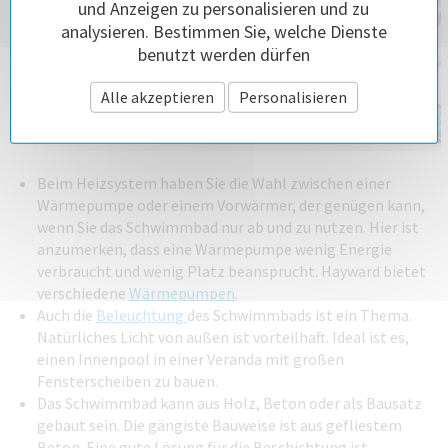
und Anzeigen zu personalisieren und zu
analysieren. Bestimmen Sie, welche Dienste
benutzt werden dürfen
Alle akzeptieren
Personalisieren
Beim Heizsystem haben Sie die Wahl zwischen einer
Wärmepumpe oder einem Vorwärmer, der genügen kann,
wenn Sie das Schwimmbad nur ab und zu nutzen. Hier ist
anzumerken, dass eine Wärmepumpe wenig Energie
verbraucht und wenig Platz beansprucht. Hayward bietet
verschiedene
Wärmepumpen
.
Auch die
Beleuchtung
des Schwimmbads ist ein Thema.
Natürliches Licht von außen ist vorteilhaft. Ideal ist es,
einen Innenpool in einer Veranda mit großen
Fensterscheiben zu bauen.
Das Schwimmbad kann aus Holz, Beton oder als Bausatz
gebaut sein. Die gängiste Bauweise ist aus gefliestem
Beton. Eine gute Lösung für die Beschichtung ist