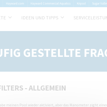
Hayward.com
Hayward Commercial Aquatics
Kripsol
Sugar Valle
KTE
IDEEN UND TIPPS
SERVICELEIST
FIG GESTELLTE FR
FILTERS - ALLGEMEIN
habe meinen Pool wieder aktiviert, aber das Manometer zight eine