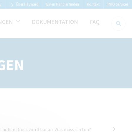
y
Über Hayward
Einen Händler finden
Kontakt
PRO Services
UNGEN
DOKUMENTATION
FAQ
AGEN
n hohen Druck von 3 bar an. Was muss ich tun?