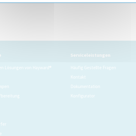
e
Serviceleistungen
en Lösungen von Hayward®
Häufig Gestellte Fragen
Kontakt
mpen
Dokumentation
fbereitung
Konfigurator
fer
e