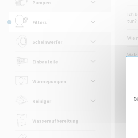
Pumpen
Ich b
tun?
Filters
Wie r
Scheinwerfer
Welch
Einbauteile
Welch
Wärmepumpen
D
Reiniger
Wasseraufbereitung