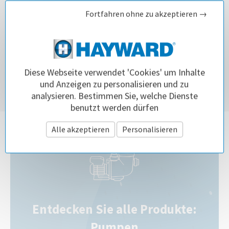
Ich habe einen Wasseraustritt unter meiner Pumpe
Fortfahren ohne zu akzeptieren →
entdeckt. Was ist zu tun?
Welche Poolpumpe ist die richtige Wahl?
Diese Webseite verwendet 'Cookies' um Inhalte
Welcher Salzgehalt wird für einem mit Salzelektrolyse
und Anzeigen zu personalisieren und zu
aufbereiteten Pool empfohlen?
analysieren. Bestimmen Sie, welche Dienste
benutzt werden dürfen
Alle akzeptieren
Personalisieren
Entdecken Sie alle Produkte:
Pumpen